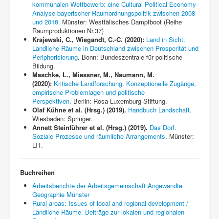
kommunalen Wettbewerb: eine Cultural Political Economy-
Analyse bayerischer Raumordnungspolitik zwischen 2008
und 2018.
Münster: Westfälisches Dampfboot (Reihe
Raumproduktionen Nr.37)
Krajewski, C., Wiegandt, C.-C. (2020):
Land in Sicht.
Ländliche Räume in Deutschland zwischen Prosperität und
Peripherisierung
.
Bonn: Bundeszentrale für politische
Bildung.
Maschke, L., Miessner, M., Naumann, M.
(2020):
Kritische Landforschung. Konzeptionelle Zugänge,
empirische Problemlagen und politische
Perspektiven.
Berlin: Rosa-Luxemburg-Stiftung.
Olaf Kühne et al. (Hrsg.) (2019).
Handbuch Landschaft
.
Wiesbaden: Springer.
Annett Steinführer et al.
(Hrsg.) (2019).
Das Dorf.
Soziale Prozesse und räumliche Arrangements
. Münster:
LIT.
Buchreihen
Arbeitsberichte der Arbeitsgemeinschaft Angewandte
Geographie Münster
Rural areas: Issues of local and regional development /
Ländliche Räume. Beiträge zur lokalen und regionalen