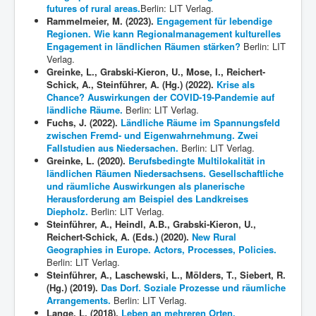
futures of rural areas.
Berlin: LIT Verlag.
Rammelmeier, M. (2023).
Engagement für lebendige
Regionen. Wie kann Regionalmanagement kulturelles
Engagement in ländlichen Räumen stärken?
Berlin: LIT
Verlag.
Greinke, L., Grabski-Kieron, U., Mose, I., Reichert-
Schick, A., Steinführer, A. (Hg.) (2022).
Krise als
Chance? Auswirkungen der COVID-19-Pandemie auf
ländliche Räume.
Berlin: LIT Verlag.
Fuchs, J. (2022).
Ländliche Räume im Spannungsfeld
zwischen Fremd- und Eigenwahrnehmung. Zwei
Fallstudien aus Niedersachen.
Berlin: LIT Verlag.
Greinke, L. (2020).
Berufsbedingte Multilokalität in
ländlichen Räumen Niedersachsens. Gesellschaftliche
und räumliche Auswirkungen als planerische
Herausforderung am Beispiel des Landkreises
Diepholz.
Berlin: LIT Verlag.
Steinführer, A., Heindl, A.B., Grabski-Kieron, U.,
Reichert-Schick, A. (Eds.) (2020).
New Rural
Geographies in Europe. Actors, Processes, Policies.
Berlin: LIT Verlag.
Steinführer, A., Laschewski, L., Mölders, T., Siebert, R.
(Hg.) (2019).
Das Dorf. Soziale Prozesse und räumliche
Arrangements.
Berlin: LIT Verlag.
Lange, L. (2018).
Leben an mehreren Orten.