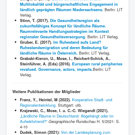
Multilokalität und bürgerschaftliches Engagement in
ländlich geprägten Räumen Niedersachsens.
Berlin: LIT
Verlag.
Stinn, T. (2017).
Die Gesundheitsregion als
zukunftsfähiges Konzept für ländliche Räume.
Raumrelevante Handlungsstrategien im Kontext
regionaler Gesundheitsversorgung.
Berlin: LIT Verlag.
Gruber, E. (2017).
Im Ruhestand aufs Land?
Ruhestandsmigration und deren Bedeutung für
ländliche Räume in Österreich.
Berlin: LIT Verlag.
Grabski-Kieron, U., Mose, I.,
Reichert-Schick, A.,
Steinführer, A. (Eds) (2016).
European rural peripheries
revalued. Governance, actors, impacts.
Berlin: LIT
Verlag.
Weitere Publikationen der Mitglieder
Franz, Y., Heintel, M (2022).
Kooperative Stadt- und
Regionalentwicklung.
Stuttgart: utb.
Krajewski
, C., Mose, I. u. C.-C. Wiegandt (2021).
„Ländliche Räume in Deutschland: Abgehängt oder im
Aufwärtstrend?“
Geographische Rundschau
H. 5/2021: S.
4-10
Dudek, Simon (2021):
Von der Landesplanung zum