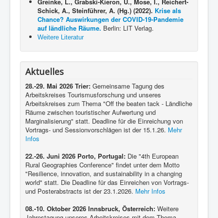
Greinke, L., Grabski-Kieron, U., Mose, I., Reichert-
Schick, A., Steinführer, A. (Hg.) (2022).
Krise als
Chance? Auswirkungen der COVID-19-Pandemie
auf ländliche Räume.
Berlin: LIT Verlag.
Weitere Literatur
Aktuelles
28.-29. Mai 2026 Trier:
Gemeinsame Tagung des
Arbeitskreises Tourismusforschung und unseres
Arbeitskreises zum Thema "Off the beaten tack - Ländliche
Räume zwischen touristischer Aufwertung und
Marginalisierung" statt. Deadline für die Einreichung von
Vortrags- und Sessionvorschlägen ist der 15.1.26.
Mehr
Infos
22.-26. Juni 2026 Porto, Portugal:
Die "4th European
Rural Geographies Conference" findet unter dem Motto
"Resilience, innovation, and sustainability in a changing
world" statt. Die Deadline für das Einreichen von Vortrags-
und Posterabstracts ist der 23.1.2026.
Mehr Infos
08.-10. Oktober 2026 Innsbruck, Österreich:
Weitere
Jahrestagung unseres Arbeitskreises mit dem Thema