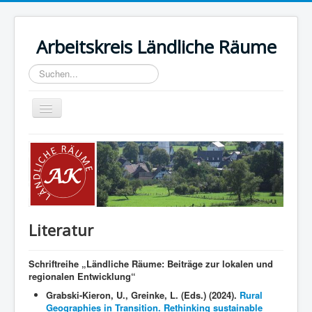
Arbeitskreis Ländliche Räume
Suchen...
Toggle
Navigation
Home
Ziele und Aufgaben
Sprecherkreis
Tagungen
Literatur
Mitglieder
Literatur
Schriftreihe „Ländliche Räume: Beiträge zur lokalen und
regionalen Entwicklung“
Impressum & DSGVO
Grabski-Kieron, U., Greinke, L. (Eds.) (2024).
Rural
Geographies in Transition. Rethinking sustainable
Kontakt