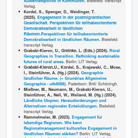
Austeritätspolitik in Kommunen.
Bielefeld: transcript
Verlag.
Kordel, S., Spenger, D., Weidinger, T.
(2025).
Engagement in der postmigrantischen
Gesellschaft. Perspektiven für teilhabeorientierte
Demokratiearbeit in ländlichen
Räumen.
Perspektiven für teilhabeorientierte
Demokratiearbeit in ländlichen Räumen.
Bielefeld:
transcript Verlag.
Grabski-Kieron, U., G
reinke, L. (Eds.) (2024).
Ru
ral
Geographies in Transition. Rethinking sustainable
futures of rural areas.
Berlin: LIT Verlag.
Gr
abski-Kieron,U., Kor
del, S., Krajewski, C., Mose,
I., Steinführer, A. (Hg.) (2024).
Geographie
ländlicher Räume. (= Grundriss Allgemeine
Geographie - utb6068).
Paderborn: Brill/ Schöningh.
Mießner, M., Naumann, M., Grabski-Kieron, U.,
Steinführer, A., Nell, W., Weiland, M. (Hg.) (2024).
Ländliche Utopien. Herausforderungen und
Alternativen regionaler Entwicklungen.
Bielefeld:
transcript Verlag.
Rammelmeier, M. (2023).
Engagement für
lebendige Regionen. Wie kann
Regionalmanagement kulturelles Engagement in
ländlichen Räumen stärken?
Berlin: LIT Verlag.