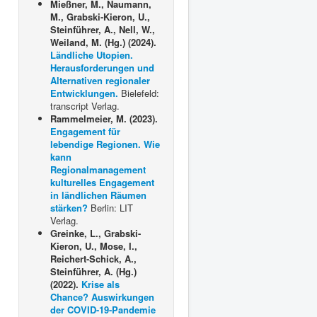
Mießner, M., Naumann,
M., Grabski-Kieron, U.,
Steinführer, A., Nell, W.,
Weiland, M. (Hg.) (2024).
Ländliche Utopien.
Herausforderungen und
Alternativen regionaler
Entwicklungen.
Bielefeld:
transcript Verlag.
Rammelmeier, M. (2023).
Engagement für
lebendige Regionen. Wie
kann
Regionalmanagement
kulturelles Engagement
in ländlichen Räumen
stärken?
Berlin: LIT
Verlag.
Greinke, L., Grabski-
Kieron, U., Mose, I.,
Reichert-Schick, A.,
Steinführer, A. (Hg.)
(2022).
Krise als
Chance? Auswirkungen
der COVID-19-Pandemie