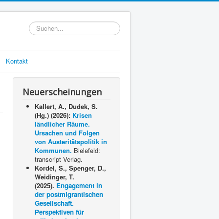
Suchen...
Kontakt
Neuerscheinungen
Kallert, A., Dudek, S.
(Hg.) (2026):
Krisen
ländlicher Räume.
Ursachen und Folgen
von Austeritätspolitik in
Kommunen.
Bielefeld:
transcript Verlag.
Kordel, S., Spenger, D.,
Weidinger, T.
(2025).
Engagement in
der postmigrantischen
Gesellschaft.
Perspektiven für