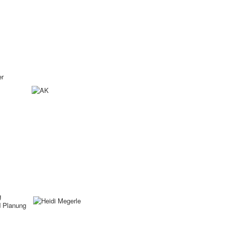
er
g
d Planung
hof