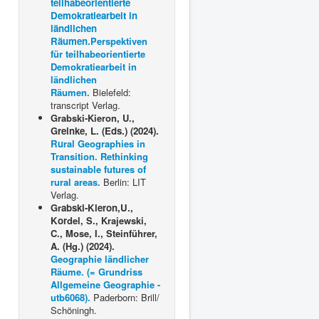
teilhabeorientierte
Demokratiearbeit in
ländlichen
Räumen.
Perspektiven
für teilhabeorientierte
Demokratiearbeit in
ländlichen
Räumen.
Bielefeld:
transcript Verlag.
Grabski-Kieron, U.,
G
reinke, L. (Eds.) (2024).
Ru
ral Geographies in
Transition. Rethinking
sustainable futures of
rural areas.
Berlin: LIT
Verlag.
Gr
abski-Kieron,U.,
Kor
del, S., Krajewski,
C., Mose, I., Steinführer,
A. (Hg.) (2024).
Geographie ländlicher
Räume. (= Grundriss
Allgemeine Geographie -
utb6068).
Paderborn: Brill/
Schöningh.