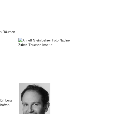
chen Räumen
Nürnberg
haften