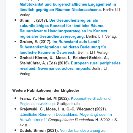
Multilokalität und bürgerschaftliches Engagement in
ländlich geprägten Räumen Niedersachsens.
Berlin: LIT
Verlag.
Stinn, T. (2017).
Die Gesundheitsregion als
zukunftsfähiges Konzept für ländliche Räume.
Raumrelevante Handlungsstrategien im Kontext
regionaler Gesundheitsversorgung.
Berlin: LIT Verlag.
Gruber, E. (2017).
Im Ruhestand aufs Land?
Ruhestandsmigration und deren Bedeutung für
ländliche Räume in Österreich.
Berlin: LIT Verlag.
Grabski-Kieron, U., Mose, I.,
Reichert-Schick, A.,
Steinführer, A. (Eds) (2016).
European rural peripheries
revalued. Governance, actors, impacts.
Berlin: LIT
Verlag.
Weitere Publikationen der Mitglieder
Franz, Y., Heintel, M (2022).
Kooperative Stadt- und
Regionalentwicklung.
Stuttgart: utb.
Krajewski
, C., Mose, I. u. C.-C. Wiegandt (2021).
„Ländliche Räume in Deutschland: Abgehängt oder im
Aufwärtstrend?“
Geographische Rundschau
H. 5/2021: S.
4-10
Dudek, Simon (2021):
Von der Landesplanung zum