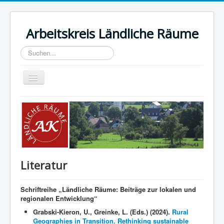
Arbeitskreis Ländliche Räume
Suchen...
Toggle
Navigation
Home
Ziele und Aufgaben
Sprecherkreis
Tagungen
Literatur
Mitglieder
Literatur
Schriftreihe „Ländliche Räume: Beiträge zur lokalen und
regionalen Entwicklung“
Impressum & DSGVO
Grabski-Kieron, U., Greinke, L. (Eds.) (2024).
Rural
Geographies in Transition. Rethinking sustainable
Kontakt