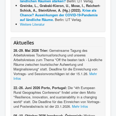
ländlichen Räumen stärken?
Berlin: LIT Verlag.
Greinke, L., Grabski-Kieron, U., Mose, I., Reichert-
Schick, A., Steinführer, A. (Hg.) (2022).
Krise als
Chance? Auswirkungen der COVID-19-Pandemie
auf ländliche Räume.
Berlin: LIT Verlag.
Weitere Literatur
Aktuelles
28.-29. Mai 2026 Trier:
Gemeinsame Tagung des
Arbeitskreises Tourismusforschung und unseres
Arbeitskreises zum Thema "Off the beaten tack - Ländliche
Räume zwischen touristischer Aufwertung und
Marginalisierung" statt. Deadline für die Einreichung von
Vortrags- und Sessionvorschlägen ist der 15.1.26.
Mehr
Infos
22.-26. Juni 2026 Porto, Portugal:
Die "4th European
Rural Geographies Conference" findet unter dem Motto
"Resilience, innovation, and sustainability in a changing
world" statt. Die Deadline für das Einreichen von Vortrags-
und Posterabstracts ist der 23.1.2026.
Mehr Infos
08.-10. Oktober 2026 Innsbruck, Österreich:
Weitere