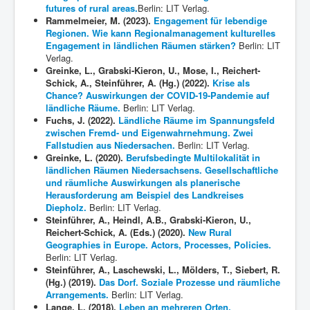
futures of rural areas.
Berlin: LIT Verlag.
Rammelmeier, M. (2023).
Engagement für lebendige
Regionen. Wie kann Regionalmanagement kulturelles
Engagement in ländlichen Räumen stärken?
Berlin: LIT
Verlag.
Greinke, L., Grabski-Kieron, U., Mose, I., Reichert-
Schick, A., Steinführer, A. (Hg.) (2022).
Krise als
Chance? Auswirkungen der COVID-19-Pandemie auf
ländliche Räume.
Berlin: LIT Verlag.
Fuchs, J. (2022).
Ländliche Räume im Spannungsfeld
zwischen Fremd- und Eigenwahrnehmung. Zwei
Fallstudien aus Niedersachen.
Berlin: LIT Verlag.
Greinke, L. (2020).
Berufsbedingte Multilokalität in
ländlichen Räumen Niedersachsens. Gesellschaftliche
und räumliche Auswirkungen als planerische
Herausforderung am Beispiel des Landkreises
Diepholz.
Berlin: LIT Verlag.
Steinführer, A., Heindl, A.B., Grabski-Kieron, U.,
Reichert-Schick, A. (Eds.) (2020).
New Rural
Geographies in Europe. Actors, Processes, Policies.
Berlin: LIT Verlag.
Steinführer, A., Laschewski, L., Mölders, T., Siebert, R.
(Hg.) (2019).
Das Dorf. Soziale Prozesse und räumliche
Arrangements.
Berlin: LIT Verlag.
Lange, L. (2018).
Leben an mehreren Orten.