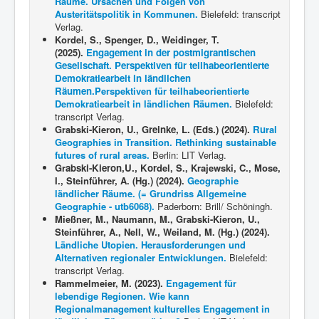
Räume. Ursachen und Folgen von
Austeritätspolitik in Kommunen.
Bielefeld: transcript
Verlag.
Kordel, S., Spenger, D., Weidinger, T.
(2025).
Engagement in der postmigrantischen
Gesellschaft. Perspektiven für teilhabeorientierte
Demokratiearbeit in ländlichen
Räumen.
Perspektiven für teilhabeorientierte
Demokratiearbeit in ländlichen Räumen.
Bielefeld:
transcript Verlag.
Grabski-Kieron, U., G
reinke, L. (Eds.) (2024).
Ru
ral
Geographies in Transition. Rethinking sustainable
futures of rural areas.
Berlin: LIT Verlag.
Gr
abski-Kieron,U., Kor
del, S., Krajewski, C., Mose,
I., Steinführer, A. (Hg.) (2024).
Geographie
ländlicher Räume. (= Grundriss Allgemeine
Geographie - utb6068).
Paderborn: Brill/ Schöningh.
Mießner, M., Naumann, M., Grabski-Kieron, U.,
Steinführer, A., Nell, W., Weiland, M. (Hg.) (2024).
Ländliche Utopien. Herausforderungen und
Alternativen regionaler Entwicklungen.
Bielefeld:
transcript Verlag.
Rammelmeier, M. (2023).
Engagement für
lebendige Regionen. Wie kann
Regionalmanagement kulturelles Engagement in