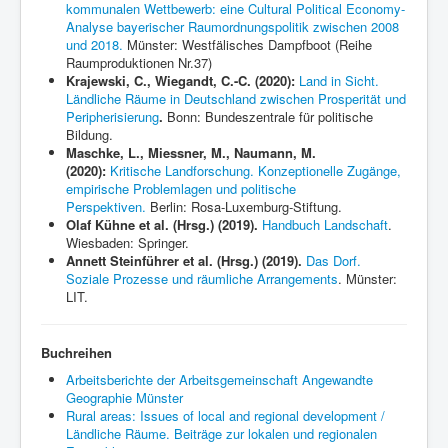
kommunalen Wettbewerb: eine Cultural Political Economy-
Analyse bayerischer Raumordnungspolitik zwischen 2008
und 2018.
Münster: Westfälisches Dampfboot (Reihe
Raumproduktionen Nr.37)
Krajewski, C., Wiegandt, C.-C. (2020):
Land in Sicht.
Ländliche Räume in Deutschland zwischen Prosperität und
Peripherisierung
.
Bonn: Bundeszentrale für politische
Bildung.
Maschke, L., Miessner, M., Naumann, M.
(2020):
Kritische Landforschung. Konzeptionelle Zugänge,
empirische Problemlagen und politische
Perspektiven.
Berlin: Rosa-Luxemburg-Stiftung.
Olaf Kühne et al. (Hrsg.) (2019).
Handbuch Landschaft
.
Wiesbaden: Springer.
Annett Steinführer et al.
(Hrsg.) (2019).
Das Dorf.
Soziale Prozesse und räumliche Arrangements
. Münster:
LIT.
Buchreihen
Arbeitsberichte der Arbeitsgemeinschaft Angewandte
Geographie Münster
Rural areas: Issues of local and regional development /
Ländliche Räume. Beiträge zur lokalen und regionalen